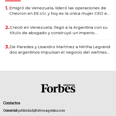
1.
Emigró de Venezuela, lideró las operaciones de
Chevron en EE.UU. y hoy es la única mujer CEO en
Vaca Muerta
2.
Creció en Venezuela, llegó a la Argentina con su
título de abogado y construyó un imperio
gastronómico que revoluciona las marcas "fast
premium"
3.
De Paredes y Lisandro Martínez a Mirtha Legrand:
dos argentinos impulsan el negocio del wellness
deportivo y el cuidado corporal
Contactos
Comercial:
publicidad@forbesargentina.com