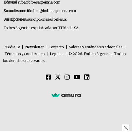
Editorial:
info@forbesargentina.com
Summit:
summitforbes@forbesargentina.com
Suscripciones:
suscripciones@forbes.ar
Forbes Argentina es publicada por HT Media SA.
MediaKit
|
Newsletter
|
Contacto
|
Valores y estándares editoriales
|
Términos y condiciones
|
Legales
|
© 2026. Forbes Argentina. Todos
los derechos reservados.