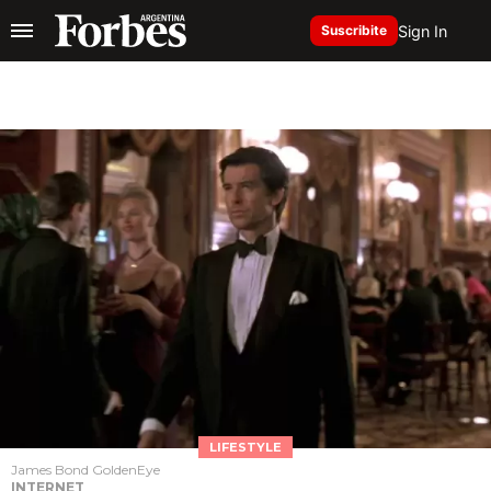
Sign In
Suscribite
LIFESTYLE
James Bond GoldenEye
INTERNET