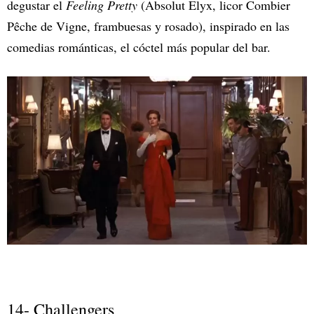
degustar el
Feeling Pretty
(Absolut Elyx, licor Combier
Pêche de Vigne, frambuesas y rosado), inspirado en las
comedias románticas, el cóctel más popular del bar.
14- Challengers