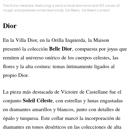
The Echo necklace, featuring a central blue diamond and 193 carats of
rough and polished white diamonds, De Beers. De Beers London
Dior
En la Villa Dior, en la Orilla Izquierda, la Maison
Belle Dior
presentó la colección
, compuesta por joyas que
remiten al universo onírico de los cuerpos celestes, las
flores y la alta costura: temas íntimamente ligados al
propio Dior.
La pieza más destacada de Victoire de Castellane fue el
Soleil Céleste
conjunto
, con estrellas y lunas engastadas
en diamantes amarillos y blancos, junto con detalles de
ópalo y turquesa. Este collar marcó la incorporación de
diamantes en tonos desérticos en las colecciones de alta