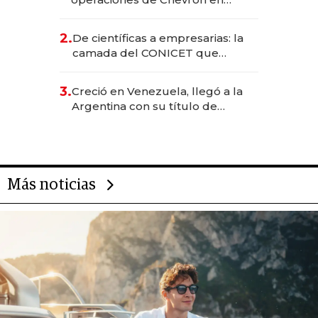
EE.UU. y hoy es la única mujer
CEO en Vaca Muerta
2.
De científicas a empresarias: la
camada del CONICET que
levantó más de US$ 40 millones
para fundar startups biotech
3.
Creció en Venezuela, llegó a la
Argentina con su título de
abogado y construyó un imperio
gastronómico que revoluciona
las marcas "fast premium"
Más noticias