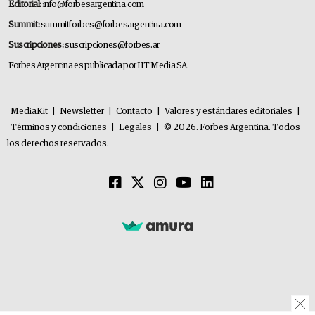
Editorial:
info@forbesargentina.com
Summit:
summitforbes@forbesargentina.com
Suscripciones:
suscripciones@forbes.ar
Forbes Argentina es publicada por HT Media SA.
MediaKit
|
Newsletter
|
Contacto
|
Valores y estándares editoriales
|
Términos y condiciones
|
Legales
|
© 2026. Forbes Argentina. Todos
los derechos reservados.