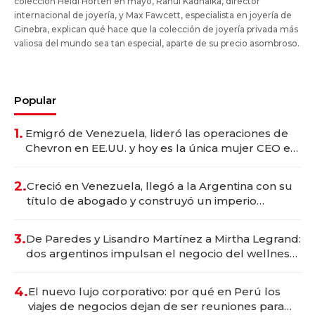
colección Heidi Horten en mayo, Rahul Kadhaika, director
internacional de joyería, y Max Fawcett, especialista en joyería de
Ginebra, explican qué hace que la colección de joyería privada más
valiosa del mundo sea tan especial, aparte de su precio asombroso.
Popular
1.
Emigró de Venezuela, lideró las operaciones de
Chevron en EE.UU. y hoy es la única mujer CEO en
Vaca Muerta
2.
Creció en Venezuela, llegó a la Argentina con su
título de abogado y construyó un imperio
gastronómico que revoluciona las marcas "fast
premium"
3.
De Paredes y Lisandro Martínez a Mirtha Legrand:
dos argentinos impulsan el negocio del wellness
deportivo y el cuidado corporal
4.
El nuevo lujo corporativo: por qué en Perú los
viajes de negocios dejan de ser reuniones para