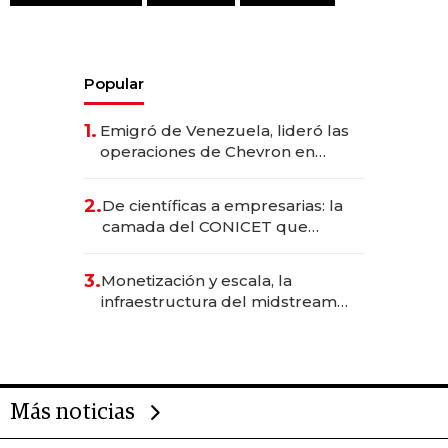
Popular
1.
Emigró de Venezuela, lideró las
operaciones de Chevron en
EE.UU. y hoy es la única mujer
CEO en Vaca Muerta
2.
De científicas a empresarias: la
camada del CONICET que
levantó más de US$ 40 millones
para fundar startups biotech
3.
Monetización y escala, la
infraestructura del midstream
busca destrabar el potencial de
Vaca Muerta
Más noticias