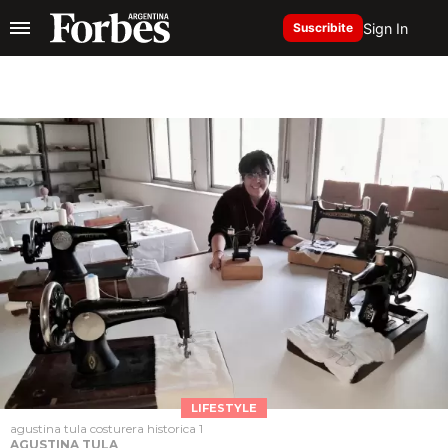
Sign In
Suscribite
LIFESTYLE
agustina tula costurera historica 1
AGUSTINA TULA