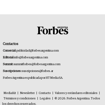
Contactos
Comercial:
publicidad@forbesargentina.com
Editorial:
info@forbesargentina.com
Summit:
summitforbes@forbesargentina.com
Suscripciones:
suscripciones@forbes.ar
Forbes Argentina es publicada por HT Media SA.
MediaKit
|
Newsletter
|
Contacto
|
Valores y estándares editoriales
|
Términos y condiciones
|
Legales
|
© 2026. Forbes Argentina. Todos
los derechos reservados.