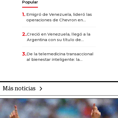
Popular
1.
Emigró de Venezuela, lideró las
operaciones de Chevron en
EE.UU. y hoy es la única mujer
CEO en Vaca Muerta
2.
Creció en Venezuela, llegó a la
Argentina con su título de
abogado y construyó un imperio
gastronómico que revoluciona
3.
De la telemedicina transaccional
las marcas "fast premium"
al bienestar inteligente: la
evolución de doc24 para
transformar a las organizaciones
Más noticias