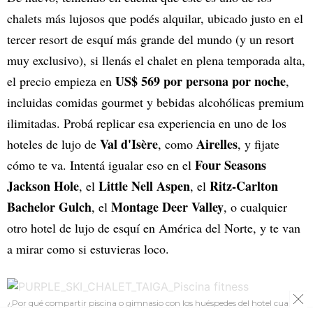
chalets más lujosos que podés alquilar, ubicado justo en el
tercer resort de esquí más grande del mundo (y un resort
muy exclusivo), si llenás el chalet en plena temporada alta,
US$ 569 por persona por noche
el precio empieza en
,
incluidas comidas gourmet y bebidas alcohólicas premium
ilimitadas. Probá replicar esa experiencia en uno de los
Val d'Isère
Airelles
hoteles de lujo de
, como
, y fijate
Four Seasons
cómo te va. Intentá igualar eso en el
Jackson Hole
Little Nell Aspen
Ritz-Carlton
, el
, el
Bachelor Gulch
Montage Deer Valley
, el
, o cualquier
otro hotel de lujo de esquí en América del Norte, y te van
a mirar como si estuvieras loco.
¿Por qué compartir piscina o gimnasio con los huéspedes del hotel cuando