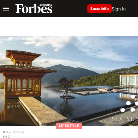
Sign In
Suscribite
LIFESTYLE
IHG, hoteles
IHG,