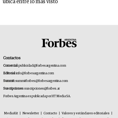
ubica entre lo más visto
Contactos
Comercial:
publicidad@forbesargentina.com
Editorial:
info@forbesargentina.com
Summit:
summitforbes@forbesargentina.com
Suscripciones:
suscripciones@forbes.ar
Forbes Argentina es publicada por HT Media SA.
MediaKit
|
Newsletter
|
Contacto
|
Valores y estándares editoriales
|