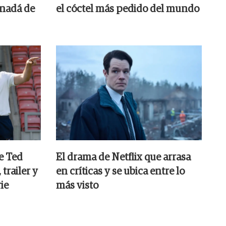
anadá de
el cóctel más pedido del mundo
e Ted
El drama de Netflix que arrasa
trailer y
en críticas y se ubica entre lo
rie
más visto