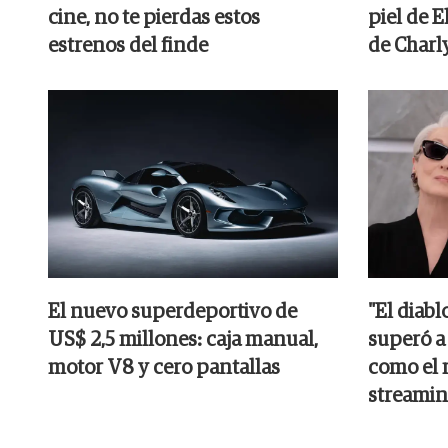
cine, no te pierdas estos
piel de 
estrenos del finde
de Charl
El nuevo superdeportivo de
"El diabl
US$ 2,5 millones: caja manual,
superó a
motor V8 y cero pantallas
como el 
streami