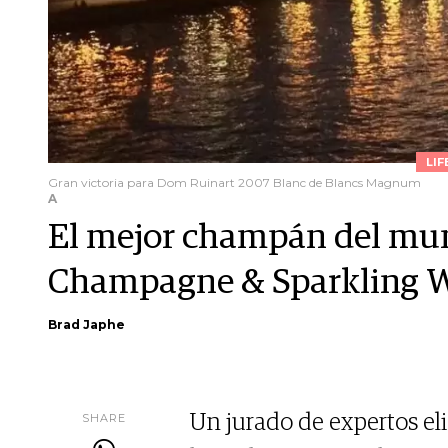
LIF
Gran victoria para Dom Ruinart 2007 Blanc de Blancs Magnum
A
El mejor champán del mu
Champagne & Sparkling 
Brad Japhe
SHARE
Un jurado de expertos eli