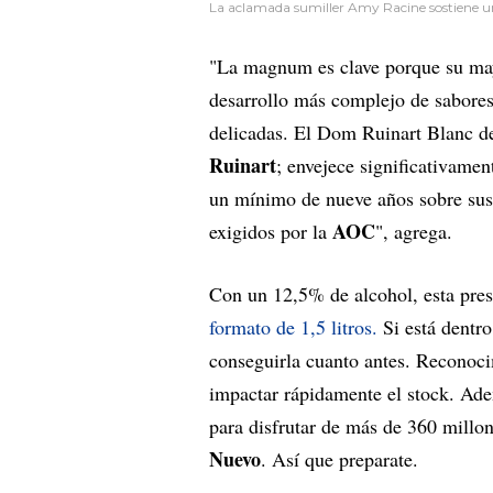
La aclamada sumiller Amy Racine sostiene un
"La magnum es clave porque su may
desarrollo más complejo de sabores
delicadas. El Dom Ruinart Blanc de
Ruinart
; envejece significativame
un mínimo de nueve años sobre sus 
AOC
exigidos por la
", agrega.
Con un 12,5% de alcohol, esta pres
formato de 1,5 litros.
Si está dentro
conseguirla cuanto antes. Recono
impactar rápidamente el stock. Ad
para disfrutar de más de 360 millo
Nuevo
. Así que preparate.