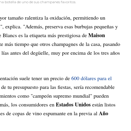
a botella de uno de sus champanes favoritos.
or tamaño ralentiza la oxidación, permitiendo un
", explica. "Además, preserva esas burbujas pequeñas y
Maison
 Blancs es la etiqueta más prestigiosa de
nte más tiempo que otros champagnes de la casa, pasando
lías antes del degüelle, muy por encima de los tres años
entación suele tener un precio de
600 dólares para el
 de tu presupuesto para las fiestas, sería recomendable
cimientos como "campeón supremo mundial" pueden
Estados Unidos
emás, los consumidores en
están listos
Año
nes de copas de vino espumante en la previa al