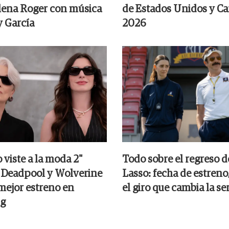
Elena Roger con música
de Estados Unidos y C
y García
2026
o viste a la moda 2"
Todo sobre el regreso d
 Deadpool y Wolverine
Lasso: fecha de estreno, 
mejor estreno en
el giro que cambia la se
ng