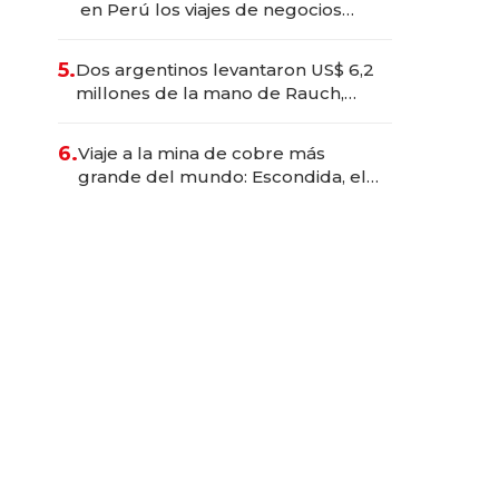
en Perú los viajes de negocios
dejan de ser reuniones para
convertirse en experiencias
5.
Dos argentinos levantaron US$ 6,2
transformadoras
millones de la mano de Rauch,
Englebienne y Woloski
6.
Viaje a la mina de cobre más
grande del mundo: Escondida, el
gigante chileno que exporta US$
14.000 millones anuales