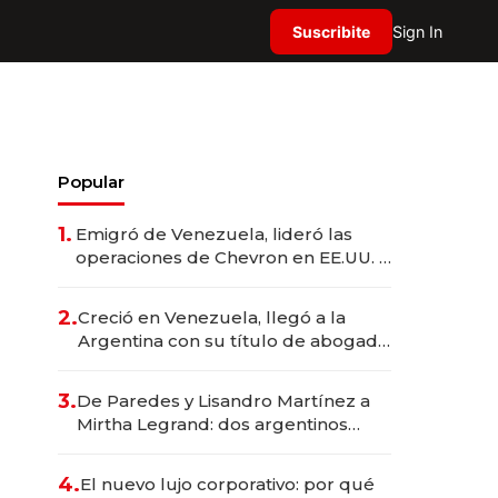
Suscribite
Sign In
Popular
1.
Emigró de Venezuela, lideró las
operaciones de Chevron en EE.UU. y
hoy es la única mujer CEO en Vaca
Muerta
2.
Creció en Venezuela, llegó a la
Argentina con su título de abogado
y construyó un imperio
gastronómico que revoluciona las
3.
De Paredes y Lisandro Martínez a
marcas "fast premium"
Mirtha Legrand: dos argentinos
impulsan el negocio del wellness
deportivo y el cuidado corporal
4.
El nuevo lujo corporativo: por qué