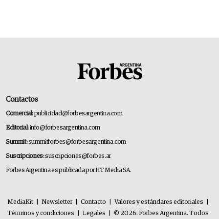
Contactos
Comercial:
publicidad@forbesargentina.com
Editorial:
info@forbesargentina.com
Summit:
summitforbes@forbesargentina.com
Suscripciones:
suscripciones@forbes.ar
Forbes Argentina es publicada por HT Media SA.
MediaKit
|
Newsletter
|
Contacto
|
Valores y estándares editoriales
|
Términos y condiciones
|
Legales
|
© 2026. Forbes Argentina. Todos