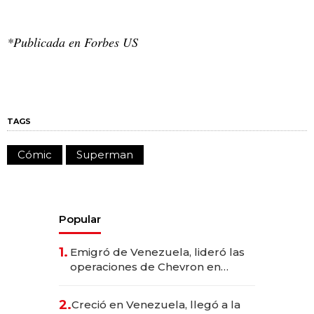
*Publicada en Forbes US
TAGS
Cómic
Superman
Popular
1.
Emigró de Venezuela, lideró las
operaciones de Chevron en
EE.UU. y hoy es la única mujer
CEO en Vaca Muerta
2.
Creció en Venezuela, llegó a la