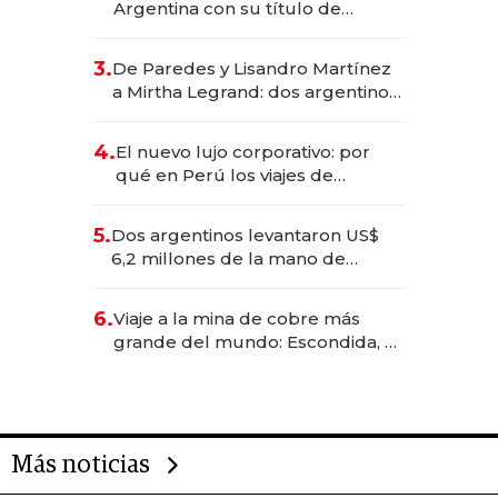
Argentina con su título de
abogado y construyó un imperio
gastronómico que revoluciona
3.
De Paredes y Lisandro Martínez
las marcas "fast premium"
a Mirtha Legrand: dos argentinos
impulsan el negocio del wellness
deportivo y el cuidado corporal
4.
El nuevo lujo corporativo: por
qué en Perú los viajes de
negocios dejan de ser reuniones
para convertirse en experiencias
5.
Dos argentinos levantaron US$
transformadoras
6,2 millones de la mano de
Rauch, Englebienne y Woloski
6.
Viaje a la mina de cobre más
grande del mundo: Escondida, el
gigante chileno que exporta US$
14.000 millones anuales
Más noticias