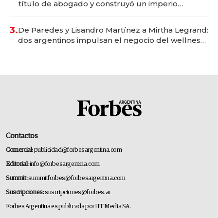
título de abogado y construyó un imperio
gastronómico que revoluciona las marcas "fast
premium"
3.
De Paredes y Lisandro Martínez a Mirtha Legrand:
dos argentinos impulsan el negocio del wellness
deportivo y el cuidado corporal
Contactos
Comercial:
publicidad@forbesargentina.com
Editorial:
info@forbesargentina.com
Summit:
summitforbes@forbesargentina.com
Suscripciones:
suscripciones@forbes.ar
Forbes Argentina es publicada por HT Media SA.