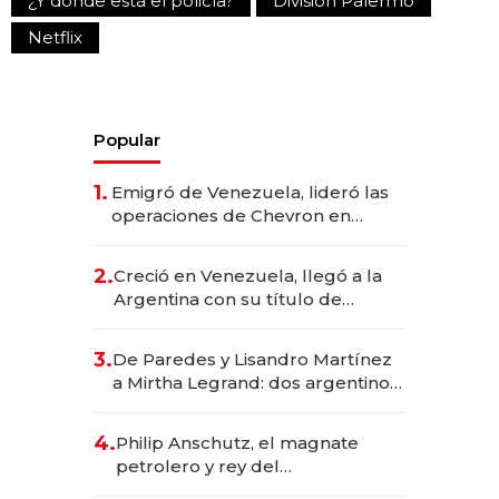
¿Y dónde está el policía?
División Palermo
Netflix
Popular
1.
Emigró de Venezuela, lideró las
operaciones de Chevron en
EE.UU. y hoy es la única mujer
CEO en Vaca Muerta
2.
Creció en Venezuela, llegó a la
Argentina con su título de
abogado y construyó un imperio
gastronómico que revoluciona
3.
De Paredes y Lisandro Martínez
las marcas "fast premium"
a Mirtha Legrand: dos argentinos
impulsan el negocio del wellness
deportivo y el cuidado corporal
4.
Philip Anschutz, el magnate
petrolero y rey del
entretenimiento que va por la