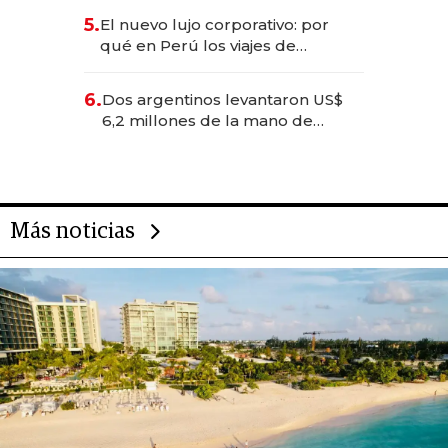
licitación de Tecnópolis junto a
5.
El nuevo lujo corporativo: por
Fénix
qué en Perú los viajes de
negocios dejan de ser reuniones
para convertirse en experiencias
6.
Dos argentinos levantaron US$
transformadoras
6,2 millones de la mano de
Rauch, Englebienne y Woloski
Más noticias