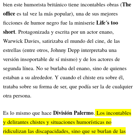
The
bien este humorista británico tiene incontables obras (
office
es tal vez la más popular), una de sus mejores
Life´s too
ficciones de humor negro fue la miniserie
short
. Protagonizada y escrita por un actor enano,
Warwick Davies, satirizaba el mundo del cine, de las
estrellas (entre otros, Johnny Depp interpretaba una
versión insoportable de sí mismo) y de los actores de
segunda línea. No se burlaba del enano, sino de quienes
estaban a su alrededor. Y cuando el chiste era sobre él,
trataba sobre su forma de ser, que podía ser la de cualquier
otra persona.
División Palermo
Es lo mismo que hace
.
Los incontables
y delirantes chistes y situaciones humorísticas no
ridiculizan las discapacidades, sino que se burlan de las