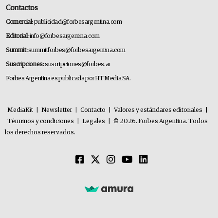
Contactos
Comercial:
publicidad@forbesargentina.com
Editorial:
info@forbesargentina.com
Summit:
summitforbes@forbesargentina.com
Suscripciones:
suscripciones@forbes.ar
Forbes Argentina es publicada por HT Media SA.
MediaKit
|
Newsletter
|
Contacto
|
Valores y estándares editoriales
|
Términos y condiciones
|
Legales
|
© 2026. Forbes Argentina. Todos
los derechos reservados.