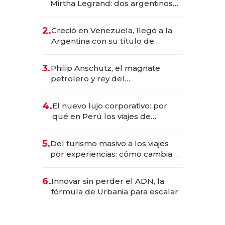
Mirtha Legrand: dos argentinos
impulsan el negocio del wellness
deportivo y el cuidado corporal
2.
Creció en Venezuela, llegó a la
Argentina con su título de
abogado y construyó un imperio
gastronómico que revoluciona
3.
Philip Anschutz, el magnate
las marcas "fast premium"
petrolero y rey del
entretenimiento que va por la
licitación de Tecnópolis junto a
4.
El nuevo lujo corporativo: por
Fénix
qué en Perú los viajes de
negocios dejan de ser reuniones
para convertirse en experiencias
5.
Del turismo masivo a los viajes
transformadoras
por experiencias: cómo cambia el
negocio de la asistencia al viajero
6.
Innovar sin perder el ADN, la
fórmula de Urbania para escalar