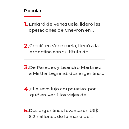
Popular
1.
Emigró de Venezuela, lideró las
operaciones de Chevron en
EE.UU. y hoy es la única mujer
CEO en Vaca Muerta
2.
Creció en Venezuela, llegó a la
Argentina con su título de
abogado y construyó un imperio
gastronómico que revoluciona
3.
De Paredes y Lisandro Martínez
las marcas "fast premium"
a Mirtha Legrand: dos argentinos
impulsan el negocio del wellness
deportivo y el cuidado corporal
4.
El nuevo lujo corporativo: por
qué en Perú los viajes de
negocios dejan de ser reuniones
para convertirse en experiencias
5.
Dos argentinos levantaron US$
transformadoras
6,2 millones de la mano de
Rauch, Englebienne y Woloski