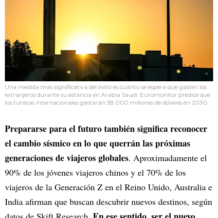
Una medida más significativa del éxito es cuánto se espera que gasten los
extranjeros durante su estancia en Arabia Saudí. Euromonitor predice que
los turistas internacionales gastarán 38.000 millones de dólares en 2030.
Prepararse para el futuro también significa reconocer
el cambio sísmico en lo que querrán las próximas
generaciones de viajeros globales
. Aproximadamente el
90% de los jóvenes viajeros chinos y el 70% de los
viajeros de la Generación Z en el Reino Unido, Australia e
India afirman que buscan descubrir nuevos destinos, según
En ese sentido, ser el nuevo
datos de Skift Research.