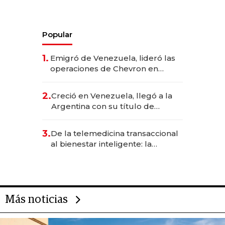
Popular
1.
Emigró de Venezuela, lideró las
operaciones de Chevron en
EE.UU. y hoy es la única mujer
CEO en Vaca Muerta
2.
Creció en Venezuela, llegó a la
Argentina con su título de
abogado y construyó un imperio
gastronómico que revoluciona
3.
De la telemedicina transaccional
las marcas "fast premium"
al bienestar inteligente: la
evolución de doc24 para
transformar a las organizaciones
Más noticias