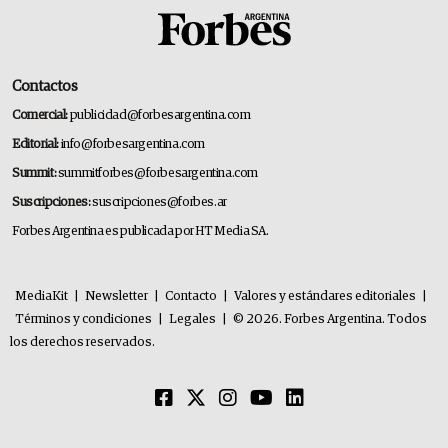
Contactos
Comercial:
publicidad@forbesargentina.com
Editorial:
info@forbesargentina.com
Summit:
summitforbes@forbesargentina.com
Suscripciones:
suscripciones@forbes.ar
Forbes Argentina es publicada por HT Media SA.
MediaKit
|
Newsletter
|
Contacto
|
Valores y estándares editoriales
|
Términos y condiciones
|
Legales
|
© 2026. Forbes Argentina. Todos
los derechos reservados.