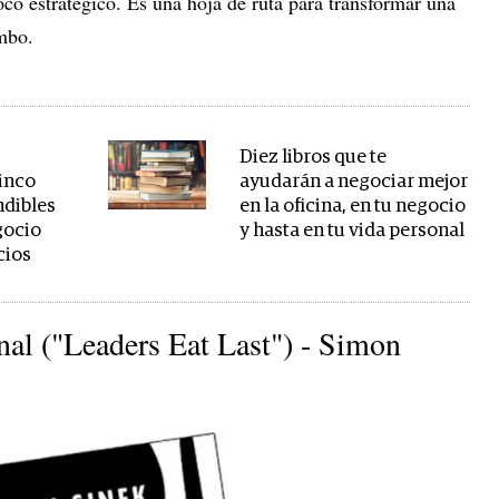
oco estratégico. Es una hoja de ruta para transformar una
mbo.
Diez libros que te
inco
ayudarán a negociar mejor
ndibles
en la oficina, en tu negocio
gocio
y hasta en tu vida personal
cios
inal ("Leaders Eat Last") - Simon