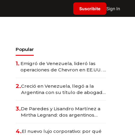
Suscribite
Sign In
Popular
1.
Emigró de Venezuela, lideró las
operaciones de Chevron en EE.UU. y
hoy es la única mujer CEO en Vaca
Muerta
2.
Creció en Venezuela, llegó a la
Argentina con su título de abogado
y construyó un imperio
gastronómico que revoluciona las
3.
De Paredes y Lisandro Martínez a
marcas "fast premium"
Mirtha Legrand: dos argentinos
impulsan el negocio del wellness
deportivo y el cuidado corporal
4.
El nuevo lujo corporativo: por qué