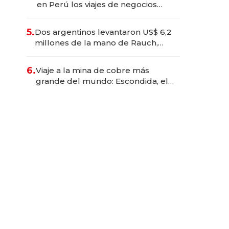
en Perú los viajes de negocios
dejan de ser reuniones para
convertirse en experiencias
5.
Dos argentinos levantaron US$ 6,2
transformadoras
millones de la mano de Rauch,
Englebienne y Woloski
6.
Viaje a la mina de cobre más
grande del mundo: Escondida, el
gigante chileno que exporta US$
14.000 millones anuales