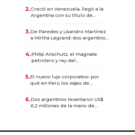
CEO en Vaca Muerta
2.
Creció en Venezuela, llegó a la
Argentina con su título de
abogado y construyó un imperio
gastronómico que revoluciona
3.
De Paredes y Lisandro Martínez
las marcas "fast premium"
a Mirtha Legrand: dos argentinos
impulsan el negocio del wellness
deportivo y el cuidado corporal
4.
Philip Anschutz, el magnate
petrolero y rey del
entretenimiento que va por la
licitación de Tecnópolis junto a
5.
El nuevo lujo corporativo: por
Fénix
qué en Perú los viajes de
negocios dejan de ser reuniones
para convertirse en experiencias
6.
Dos argentinos levantaron US$
transformadoras
6,2 millones de la mano de
Rauch, Englebienne y Woloski