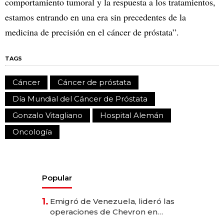
comportamiento tumoral y la respuesta a los tratamientos,
estamos entrando en una era sin precedentes de la
medicina de precisión en el cáncer de próstata”.
TAGS
Cáncer
Cáncer de próstata
Día Mundial del Cáncer de Próstata
Gonzalo Vitagliano
Hospital Alemán
Oncología
Popular
1.
Emigró de Venezuela, lideró las
operaciones de Chevron en
EE.UU. y hoy es la única mujer