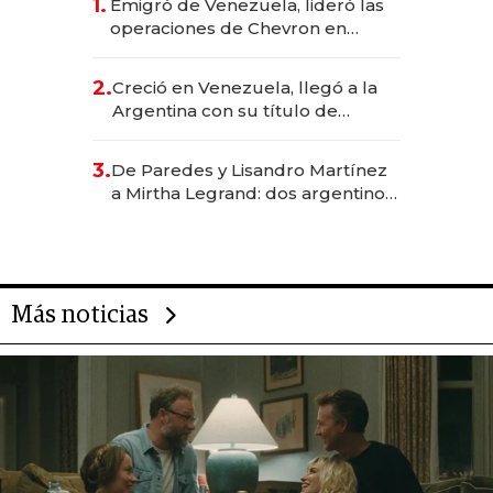
1.
Emigró de Venezuela, lideró las
operaciones de Chevron en
EE.UU. y hoy es la única mujer
CEO en Vaca Muerta
2.
Creció en Venezuela, llegó a la
Argentina con su título de
abogado y construyó un imperio
gastronómico que revoluciona
3.
De Paredes y Lisandro Martínez
las marcas "fast premium"
a Mirtha Legrand: dos argentinos
impulsan el negocio del wellness
deportivo y el cuidado corporal
Más noticias