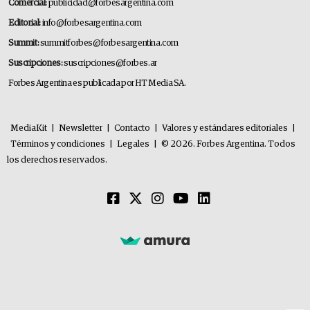
Comercial:
publicidad@forbesargentina.com
Editorial:
info@forbesargentina.com
Summit:
summitforbes@forbesargentina.com
Suscripciones:
suscripciones@forbes.ar
Forbes Argentina es publicada por HT Media SA.
MediaKit
|
Newsletter
|
Contacto
|
Valores y estándares editoriales
|
Términos y condiciones
|
Legales
|
© 2026. Forbes Argentina. Todos
los derechos reservados.