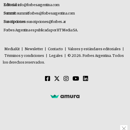
Editorial:
info@forbesargentina.com
Summit:
summitforbes@forbesargentina.com
Suscripciones:
suscripciones@forbes.ar
Forbes Argentina es publicada por HT Media SA.
MediaKit
|
Newsletter
|
Contacto
|
Valores y estándares editoriales
|
Términos y condiciones
|
Legales
|
© 2026. Forbes Argentina. Todos
los derechos reservados.