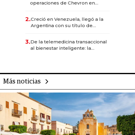
operaciones de Chevron en
EE.UU. y hoy es la única mujer
CEO en Vaca Muerta
2.
Creció en Venezuela, llegó a la
Argentina con su título de
abogado y construyó un imperio
gastronómico que revoluciona
3.
De la telemedicina transaccional
las marcas "fast premium"
al bienestar inteligente: la
evolución de doc24 para
transformar a las organizaciones
Más noticias