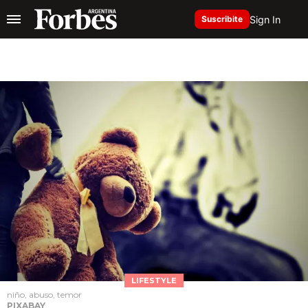
Sign In
Suscribite
LIFESTYLE
niño, abuso, temor
PIXABAY