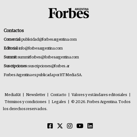
Contactos
Comercial:
publicidad@forbesargentina.com
Editorial:
info@forbesargentina.com
Summit:
summitforbes@forbesargentina.com
Suscripciones:
suscripciones@forbes.ar
Forbes Argentina es publicada por HT Media SA.
MediaKit
|
Newsletter
|
Contacto
|
Valores y estándares editoriales
|
Términos y condiciones
|
Legales
|
© 2026. Forbes Argentina. Todos
los derechos reservados.