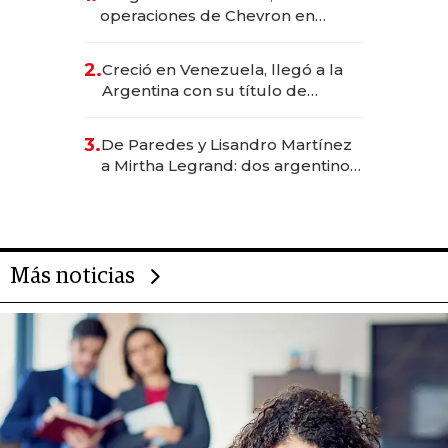
operaciones de Chevron en
EE.UU. y hoy es la única mujer
CEO en Vaca Muerta
2.
Creció en Venezuela, llegó a la
Argentina con su título de
abogado y construyó un imperio
gastronómico que revoluciona
3.
De Paredes y Lisandro Martínez
las marcas "fast premium"
a Mirtha Legrand: dos argentinos
impulsan el negocio del wellness
deportivo y el cuidado corporal
Más noticias