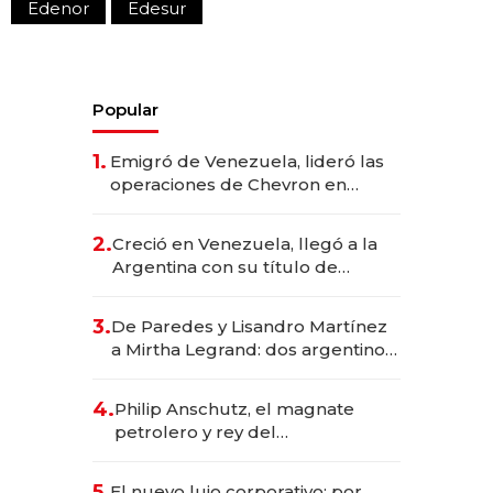
Edenor
Edesur
Popular
1.
Emigró de Venezuela, lideró las
operaciones de Chevron en
EE.UU. y hoy es la única mujer
CEO en Vaca Muerta
2.
Creció en Venezuela, llegó a la
Argentina con su título de
abogado y construyó un imperio
gastronómico que revoluciona
3.
De Paredes y Lisandro Martínez
las marcas "fast premium"
a Mirtha Legrand: dos argentinos
impulsan el negocio del wellness
deportivo y el cuidado corporal
4.
Philip Anschutz, el magnate
petrolero y rey del
entretenimiento que va por la
licitación de Tecnópolis junto a
5.
El nuevo lujo corporativo: por