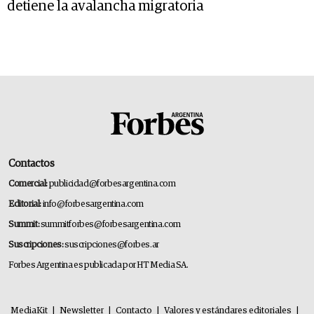
detiene la avalancha migratoria
Contactos
Comercial:
publicidad@forbesargentina.com
Editorial:
info@forbesargentina.com
Summit:
summitforbes@forbesargentina.com
Suscripciones:
suscripciones@forbes.ar
Forbes Argentina es publicada por HT Media SA.
MediaKit
|
Newsletter
|
Contacto
|
Valores y estándares editoriales
|