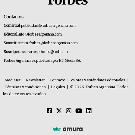
Contactos
Comercial:
publicidad@forbesargentina.com
Editorial:
info@forbesargentina.com
Summit:
summitforbes@forbesargentina.com
Suscripciones:
suscripciones@forbes.ar
Forbes Argentina es publicada por HT Media SA.
MediaKit
|
Newsletter
|
Contacto
|
Valores y estándares editoriales
|
Términos y condiciones
|
Legales
|
© 2026. Forbes Argentina. Todos
los derechos reservados.