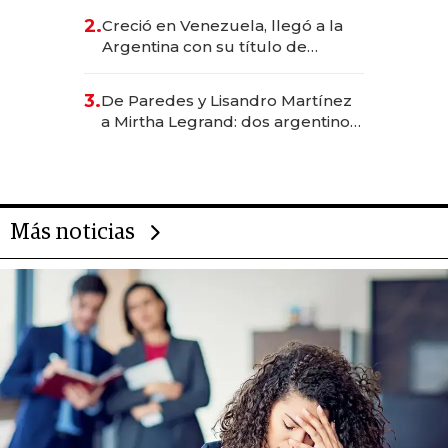
CEO en Vaca Muerta
2.
Creció en Venezuela, llegó a la
Argentina con su título de
abogado y construyó un imperio
gastronómico que revoluciona
3.
De Paredes y Lisandro Martínez
las marcas "fast premium"
a Mirtha Legrand: dos argentinos
impulsan el negocio del wellness
deportivo y el cuidado corporal
Más noticias