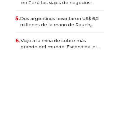
en Perú los viajes de negocios
dejan de ser reuniones para
convertirse en experiencias
5.
Dos argentinos levantaron US$ 6,2
transformadoras
millones de la mano de Rauch,
Englebienne y Woloski
6.
Viaje a la mina de cobre más
grande del mundo: Escondida, el
gigante chileno que exporta US$
14.000 millones anuales