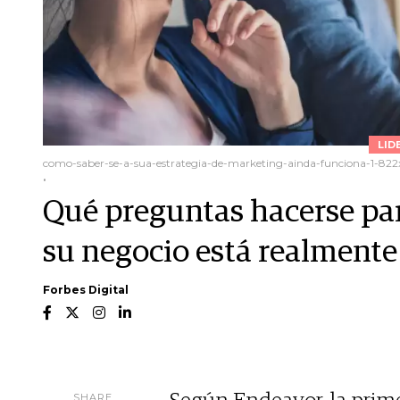
LID
como-saber-se-a-sua-estrategia-de-marketing-ainda-funciona-1-822
.
Qué preguntas hacerse para
su negocio está realment
Forbes Digital
SHARE