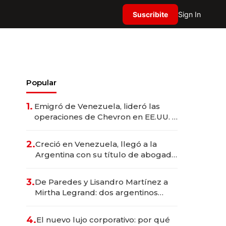
Suscribite
Sign In
Popular
1.
Emigró de Venezuela, lideró las
operaciones de Chevron en EE.UU. y
hoy es la única mujer CEO en Vaca
Muerta
2.
Creció en Venezuela, llegó a la
Argentina con su título de abogado
y construyó un imperio
gastronómico que revoluciona las
3.
De Paredes y Lisandro Martínez a
marcas "fast premium"
Mirtha Legrand: dos argentinos
impulsan el negocio del wellness
deportivo y el cuidado corporal
4.
El nuevo lujo corporativo: por qué