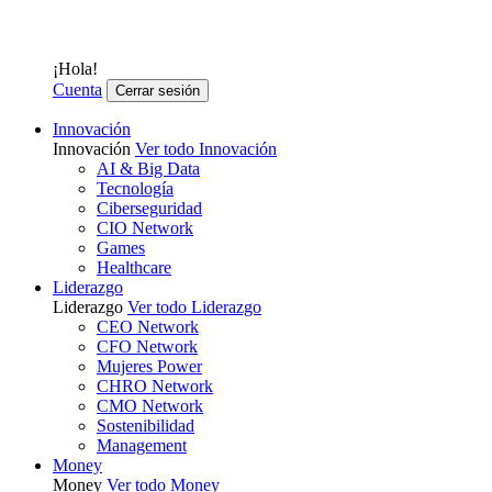
¡Hola!
Cuenta
Cerrar sesión
Innovación
Innovación
Ver todo Innovación
AI & Big Data
Tecnología
Ciberseguridad
CIO Network
Games
Healthcare
Liderazgo
Liderazgo
Ver todo Liderazgo
CEO Network
CFO Network
Mujeres Power
CHRO Network
CMO Network
Sostenibilidad
Management
Money
Money
Ver todo Money