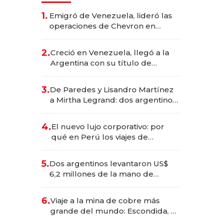
1.
Emigró de Venezuela, lideró las
operaciones de Chevron en
EE.UU. y hoy es la única mujer
CEO en Vaca Muerta
2.
Creció en Venezuela, llegó a la
Argentina con su título de
abogado y construyó un imperio
gastronómico que revoluciona
3.
De Paredes y Lisandro Martínez
las marcas "fast premium"
a Mirtha Legrand: dos argentinos
impulsan el negocio del wellness
deportivo y el cuidado corporal
4.
El nuevo lujo corporativo: por
qué en Perú los viajes de
negocios dejan de ser reuniones
para convertirse en experiencias
5.
Dos argentinos levantaron US$
transformadoras
6,2 millones de la mano de
Rauch, Englebienne y Woloski
6.
Viaje a la mina de cobre más
grande del mundo: Escondida, el