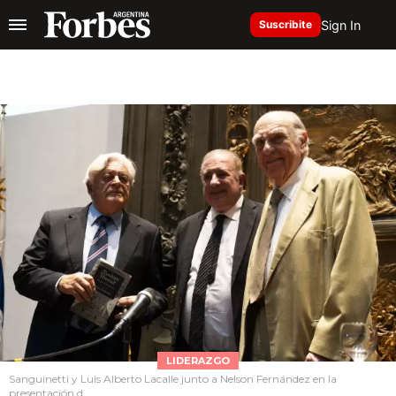
Sign In
Suscribite
LIDERAZGO
Sanguinetti y Luis Alberto Lacalle junto a Nelson Fernández en la
presentación d