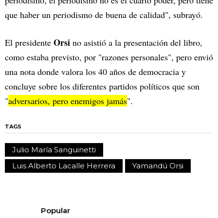
periodismo, el periodismo no es el cuarto poder, pero tiene
que haber un periodismo de buena de calidad", subrayó.
Orsi
El presidente
no asistió a la presentación del libro,
como estaba previsto, por "razones personales", pero envió
una nota donde valora los 40 años de democracia y
concluye sobre los diferentes partidos políticos que son
"
adversarios, pero enemigos jamás
".
TAGS
Julio María Sanguinetti
Luis Alberto Lacalle Herrera
Yamandú Orsi
Popular