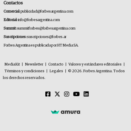
Contactos
Comercial:
publicidad@forbesargentina.com
Editorial:
info@forbesargentina.com
Summit:
summitforbes@forbesargentina.com
Suscripciones:
suscripciones@forbes.ar
Forbes Argentina es publicada por HT Media SA.
MediaKit
|
Newsletter
|
Contacto
|
Valores y estándares editoriales
|
Términos y condiciones
|
Legales
|
© 2026. Forbes Argentina. Todos
los derechos reservados.