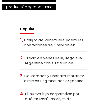
producción agropecuaria
Popular
1.
Emigró de Venezuela, lideró las
operaciones de Chevron en
EE.UU. y hoy es la única mujer
CEO en Vaca Muerta
2.
Creció en Venezuela, llegó a la
Argentina con su título de
abogado y construyó un imperio
gastronómico que revoluciona
3.
De Paredes y Lisandro Martínez
las marcas "fast premium"
a Mirtha Legrand: dos argentinos
impulsan el negocio del wellness
deportivo y el cuidado corporal
4.
El nuevo lujo corporativo: por
qué en Perú los viajes de
negocios dejan de ser reuniones