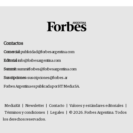
Contactos
Comercial:
publicidad@forbesargentina.com
Editorial:
info@forbesargentina.com
Summit:
summitforbes@forbesargentina.com
Suscripciones:
suscripciones@forbes.ar
Forbes Argentina es publicada por HT Media SA.
MediaKit
|
Newsletter
|
Contacto
|
Valores y estándares editoriales
|
Términos y condiciones
|
Legales
|
© 2026. Forbes Argentina. Todos
los derechos reservados.