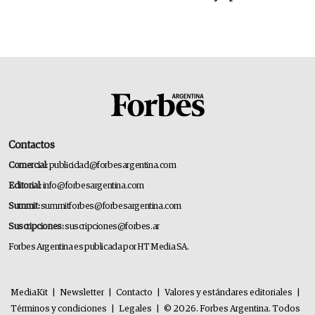
Contactos
Comercial:
publicidad@forbesargentina.com
Editorial:
info@forbesargentina.com
Summit:
summitforbes@forbesargentina.com
Suscripciones:
suscripciones@forbes.ar
Forbes Argentina es publicada por HT Media SA.
MediaKit
|
Newsletter
|
Contacto
|
Valores y estándares editoriales
|
Términos y condiciones
|
Legales
|
© 2026. Forbes Argentina. Todos