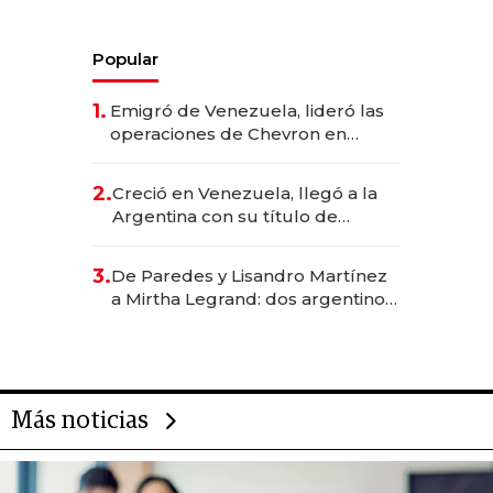
Popular
1.
Emigró de Venezuela, lideró las
operaciones de Chevron en
EE.UU. y hoy es la única mujer
CEO en Vaca Muerta
2.
Creció en Venezuela, llegó a la
Argentina con su título de
abogado y construyó un imperio
gastronómico que revoluciona
3.
De Paredes y Lisandro Martínez
las marcas "fast premium"
a Mirtha Legrand: dos argentinos
impulsan el negocio del wellness
deportivo y el cuidado corporal
Más noticias