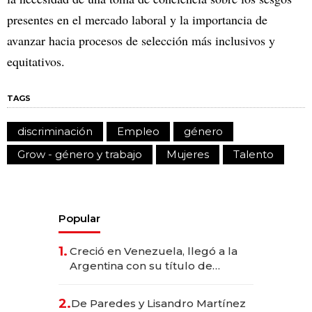
presentes en el mercado laboral y la importancia de
avanzar hacia procesos de selección más inclusivos y
equitativos.
TAGS
discriminación
Empleo
género
Grow - género y trabajo
Mujeres
Talento
Popular
1.
Creció en Venezuela, llegó a la
Argentina con su título de
abogado y construyó un imperio
gastronómico que revoluciona
2.
De Paredes y Lisandro Martínez
las marcas "fast premium"