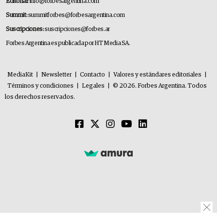
Editorial:
info@forbesargentina.com
Summit:
summitforbes@forbesargentina.com
Suscripciones:
suscripciones@forbes.ar
Forbes Argentina es publicada por HT Media SA.
MediaKit
|
Newsletter
|
Contacto
|
Valores y estándares editoriales
|
Términos y condiciones
|
Legales
|
© 2026. Forbes Argentina. Todos
los derechos reservados.