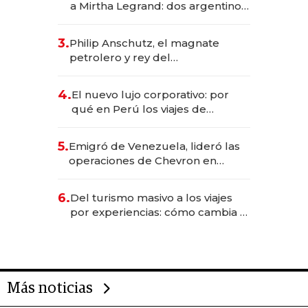
a Mirtha Legrand: dos argentinos
impulsan el negocio del wellness
deportivo y el cuidado corporal
3.
Philip Anschutz, el magnate
petrolero y rey del
entretenimiento que va por la
licitación de Tecnópolis junto a
4.
El nuevo lujo corporativo: por
Fénix
qué en Perú los viajes de
negocios dejan de ser reuniones
para convertirse en experiencias
5.
Emigró de Venezuela, lideró las
transformadoras
operaciones de Chevron en
EE.UU. y hoy es la única mujer
CEO en Vaca Muerta
6.
Del turismo masivo a los viajes
por experiencias: cómo cambia el
negocio de la asistencia al viajero
Más noticias