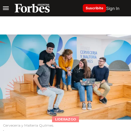
Sign In
Suscribite
LIDERAZGO
Cervecería y Maltería Quilmes.
.