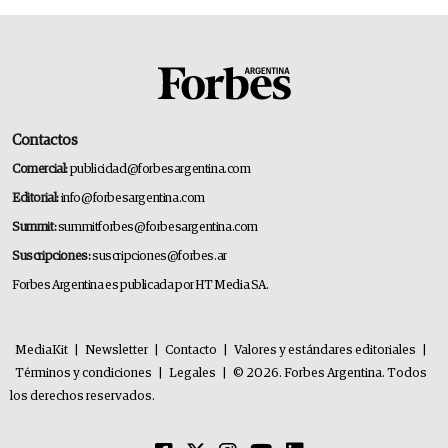
Contactos
Comercial:
publicidad@forbesargentina.com
Editorial:
info@forbesargentina.com
Summit:
summitforbes@forbesargentina.com
Suscripciones:
suscripciones@forbes.ar
Forbes Argentina es publicada por HT Media SA.
MediaKit
|
Newsletter
|
Contacto
|
Valores y estándares editoriales
|
Términos y condiciones
|
Legales
|
© 2026. Forbes Argentina. Todos
los derechos reservados.