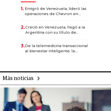
1.
Emigró de Venezuela, lideró las
operaciones de Chevron en
EE.UU. y hoy es la única mujer
CEO en Vaca Muerta
2.
Creció en Venezuela, llegó a la
Argentina con su título de
abogado y construyó un imperio
gastronómico que revoluciona
3.
De la telemedicina transaccional
las marcas "fast premium"
al bienestar inteligente: la
evolución de doc24 para
transformar a las organizaciones
Más noticias