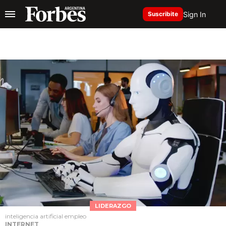
Sign In
Suscribite
LIDERAZGO
inteligencia artificial empleo
INTERNET