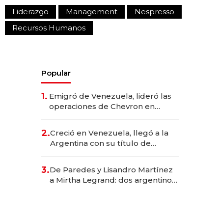
Liderazgo
Management
Nespresso
Recursos Humanos
Popular
1.
Emigró de Venezuela, lideró las
operaciones de Chevron en
EE.UU. y hoy es la única mujer
CEO en Vaca Muerta
2.
Creció en Venezuela, llegó a la
Argentina con su título de
abogado y construyó un imperio
gastronómico que revoluciona
3.
De Paredes y Lisandro Martínez
las marcas "fast premium"
a Mirtha Legrand: dos argentinos
impulsan el negocio del wellness
deportivo y el cuidado corporal