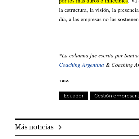
por los más duros o inflexibles
. Va
la estructura, la visión, la presenc
día, a las empresas no las sostiene
*La columna fue escrita por Santi
Coaching Argentina
& Coaching A
TAGS
Ecuador
Gestión empresaria
Más noticias