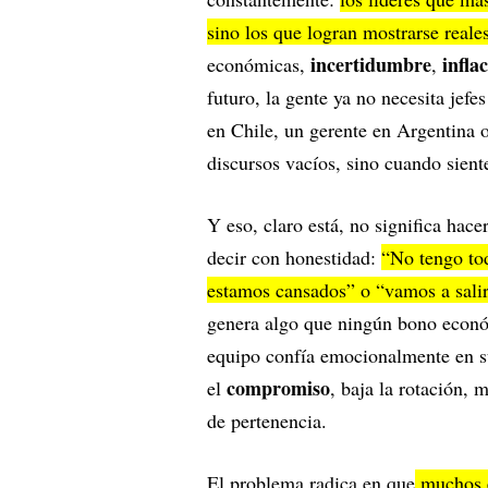
sino los que logran mostrarse reale
incertidumbre
infla
económicas,
,
futuro, la gente ya no necesita jef
en Chile, un gerente en Argentina 
discursos vacíos, sino cuando sient
Y eso, claro está, no significa hac
decir con honestidad:
“No tengo to
estamos cansados” o “vamos a salir
genera algo que ningún bono econ
equipo confía emocionalmente en su
compromiso
el
, baja la rotación, 
de pertenencia.
El problema radica en que
muchos e