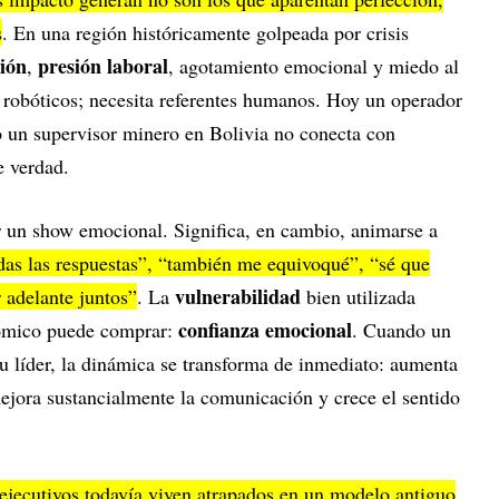
s
. En una región históricamente golpeada por crisis
ción
presión laboral
,
, agotamiento emocional y miedo al
es robóticos; necesita referentes humanos. Hoy un operador
o un supervisor minero en Bolivia no conecta con
e verdad.
er un show emocional. Significa, en cambio, animarse a
das las respuestas”, “también me equivoqué”, “sé que
vulnerabilidad
 adelante juntos”
. La
bien utilizada
confianza emocional
ómico puede comprar:
. Cuando un
 líder, la dinámica se transforma de inmediato: aumenta
mejora sustancialmente la comunicación y crece el sentido
jecutivos todavía viven atrapados en un modelo antiguo