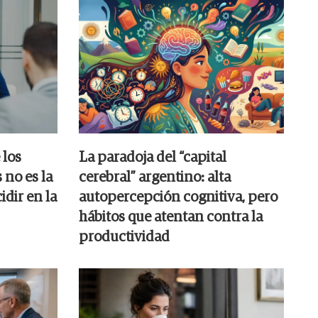
 los
La paradoja del “capital
 no es la
cerebral” argentino: alta
idir en la
autopercepción cognitiva, pero
hábitos que atentan contra la
productividad