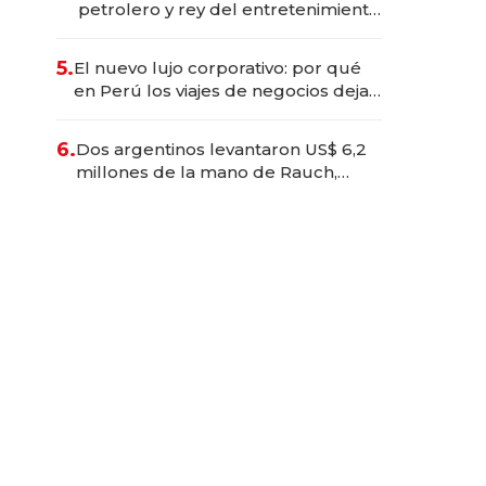
petrolero y rey del entretenimiento
que va por la licitación de
Tecnópolis junto a Fénix
5.
El nuevo lujo corporativo: por qué
en Perú los viajes de negocios dejan
de ser reuniones para convertirse
en experiencias transformadoras
6.
Dos argentinos levantaron US$ 6,2
millones de la mano de Rauch,
Englebienne y Woloski