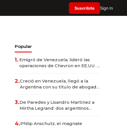
Suscribite
Sign In
Popular
1.
Emigró de Venezuela, lideró las
operaciones de Chevron en EE.UU. y
hoy es la única mujer CEO en Vaca
Muerta
2.
Creció en Venezuela, llegó a la
Argentina con su título de abogado
y construyó un imperio
gastronómico que revoluciona las
3.
De Paredes y Lisandro Martínez a
marcas "fast premium"
Mirtha Legrand: dos argentinos
impulsan el negocio del wellness
deportivo y el cuidado corporal
4.
Philip Anschutz, el magnate