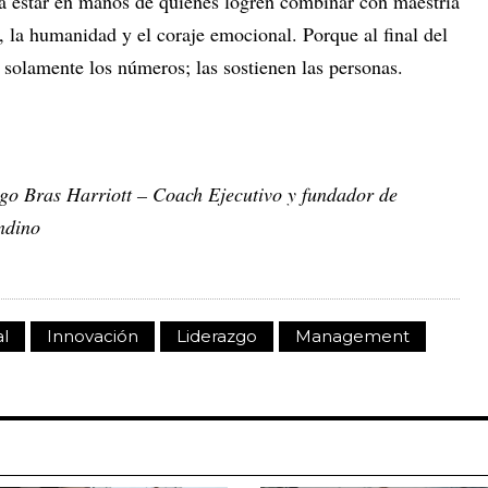
 a estar en manos de quienes logren combinar con maestría
ia, la humanidad y el coraje emocional. Porque al final del
n solamente los números; las sostienen las personas.
ago Bras Harriott – Coach Ejecutivo y fundador de
ndino
l
Innovación
Liderazgo
Management