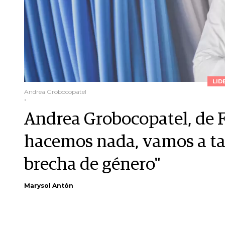
LID
Andrea Grobocopatel
-
Andrea Grobocopatel, de F
hacemos nada, vamos a tar
brecha de género"
Marysol Antón