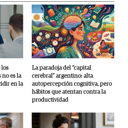
 los
La paradoja del “capital
 no es la
cerebral” argentino: alta
idir en la
autopercepción cognitiva, pero
hábitos que atentan contra la
productividad