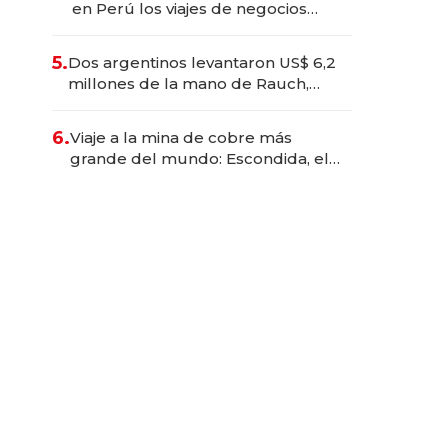
en Perú los viajes de negocios
dejan de ser reuniones para
convertirse en experiencias
5.
Dos argentinos levantaron US$ 6,2
transformadoras
millones de la mano de Rauch,
Englebienne y Woloski
6.
Viaje a la mina de cobre más
grande del mundo: Escondida, el
gigante chileno que exporta US$
14.000 millones anuales