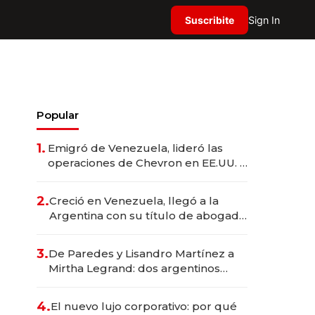
Suscribite
Sign In
Popular
1.
Emigró de Venezuela, lideró las
operaciones de Chevron en EE.UU. y
hoy es la única mujer CEO en Vaca
Muerta
2.
Creció en Venezuela, llegó a la
Argentina con su título de abogado
y construyó un imperio
gastronómico que revoluciona las
3.
De Paredes y Lisandro Martínez a
marcas "fast premium"
Mirtha Legrand: dos argentinos
impulsan el negocio del wellness
deportivo y el cuidado corporal
4.
El nuevo lujo corporativo: por qué