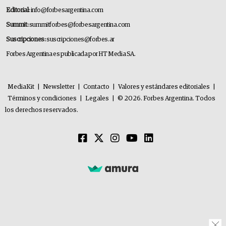
Editorial:
info@forbesargentina.com
Summit:
summitforbes@forbesargentina.com
Suscripciones:
suscripciones@forbes.ar
Forbes Argentina es publicada por HT Media SA.
MediaKit
|
Newsletter
|
Contacto
|
Valores y estándares editoriales
|
Términos y condiciones
|
Legales
|
© 2026. Forbes Argentina. Todos
los derechos reservados.