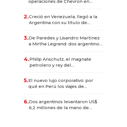
operaciones de Chevron en
EE.UU. y hoy es la única mujer
CEO en Vaca Muerta
2.
Creció en Venezuela, llegó a la
Argentina con su título de
abogado y construyó un imperio
gastronómico que revoluciona
3.
De Paredes y Lisandro Martínez
las marcas "fast premium"
a Mirtha Legrand: dos argentinos
impulsan el negocio del wellness
deportivo y el cuidado corporal
4.
Philip Anschutz, el magnate
petrolero y rey del
entretenimiento que va por la
licitación de Tecnópolis junto a
5.
El nuevo lujo corporativo: por
Fénix
qué en Perú los viajes de
negocios dejan de ser reuniones
para convertirse en experiencias
6.
Dos argentinos levantaron US$
transformadoras
6,2 millones de la mano de
Rauch, Englebienne y Woloski