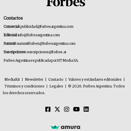
Contactos
Comercial:
publicidad@forbesargentina.com
Editorial:
info@forbesargentina.com
Summit:
summitforbes@forbesargentina.com
Suscripciones:
suscripciones@forbes.ar
Forbes Argentina es publicada por HT Media SA.
MediaKit
|
Newsletter
|
Contacto
|
Valores y estándares editoriales
|
Términos y condiciones
|
Legales
|
© 2026. Forbes Argentina. Todos
los derechos reservados.