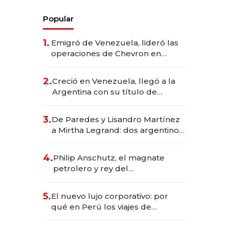
Popular
1.
Emigró de Venezuela, lideró las
operaciones de Chevron en
EE.UU. y hoy es la única mujer
CEO en Vaca Muerta
2.
Creció en Venezuela, llegó a la
Argentina con su título de
abogado y construyó un imperio
gastronómico que revoluciona
3.
De Paredes y Lisandro Martínez
las marcas "fast premium"
a Mirtha Legrand: dos argentinos
impulsan el negocio del wellness
deportivo y el cuidado corporal
4.
Philip Anschutz, el magnate
petrolero y rey del
entretenimiento que va por la
licitación de Tecnópolis junto a
5.
El nuevo lujo corporativo: por
Fénix
qué en Perú los viajes de
negocios dejan de ser reuniones
para convertirse en experiencias