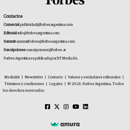
Contactos
Comercial:
publicidad@forbesargentina.com
Editorial:
info@forbesargentina.com
Summit:
summitforbes@forbesargentina.com
Suscripciones:
suscripciones@forbes.ar
Forbes Argentina es publicada por HT Media SA.
MediaKit
|
Newsletter
|
Contacto
|
Valores y estándares editoriales
|
Términos y condiciones
|
Legales
|
© 2026. Forbes Argentina. Todos
los derechos reservados.