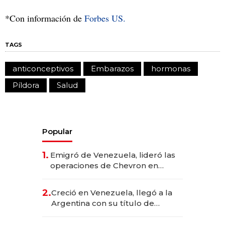
*Con información de
Forbes US.
TAGS
anticonceptivos
Embarazos
hormonas
Píldora
Salud
Popular
1.
Emigró de Venezuela, lideró las
operaciones de Chevron en
EE.UU. y hoy es la única mujer
CEO en Vaca Muerta
2.
Creció en Venezuela, llegó a la
Argentina con su título de
abogado y construyó un imperio
gastronómico que revoluciona