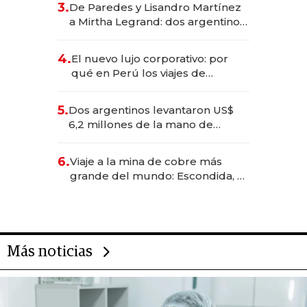
3.
De Paredes y Lisandro Martínez
las marcas "fast premium"
a Mirtha Legrand: dos argentinos
impulsan el negocio del wellness
deportivo y el cuidado corporal
4.
El nuevo lujo corporativo: por
qué en Perú los viajes de
negocios dejan de ser reuniones
para convertirse en experiencias
5.
Dos argentinos levantaron US$
transformadoras
6,2 millones de la mano de
Rauch, Englebienne y Woloski
6.
Viaje a la mina de cobre más
grande del mundo: Escondida, el
gigante chileno que exporta US$
14.000 millones anuales
Más noticias