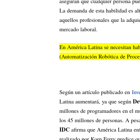
aseguran que cualquier persona pue
La demanda de esta habilidad es al
aquellos profesionales que la adqui
mercado laboral.
En América Latina se necesitan ha
(Automatización Robótica de Proce
Según un artículo publicado en
Inv
De
Latina aumentará, ya que según
millones de programadores en el m
los 45 millones de personas. A pesa
IDC
afirma que América Latina enf
realizado por Korn Ferry predice qu