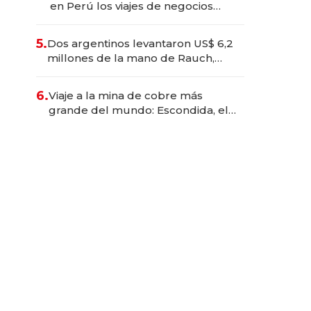
en Perú los viajes de negocios
dejan de ser reuniones para
convertirse en experiencias
5.
Dos argentinos levantaron US$ 6,2
transformadoras
millones de la mano de Rauch,
Englebienne y Woloski
6.
Viaje a la mina de cobre más
grande del mundo: Escondida, el
gigante chileno que exporta US$
14.000 millones anuales