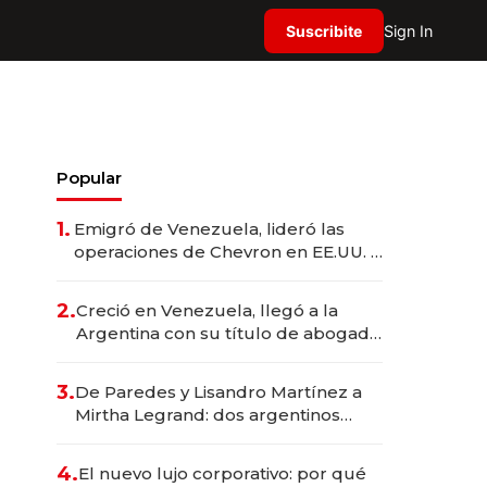
Suscribite
Sign In
Popular
1.
Emigró de Venezuela, lideró las
operaciones de Chevron en EE.UU. y
hoy es la única mujer CEO en Vaca
Muerta
2.
Creció en Venezuela, llegó a la
Argentina con su título de abogado
y construyó un imperio
gastronómico que revoluciona las
3.
De Paredes y Lisandro Martínez a
marcas "fast premium"
Mirtha Legrand: dos argentinos
impulsan el negocio del wellness
deportivo y el cuidado corporal
4.
El nuevo lujo corporativo: por qué