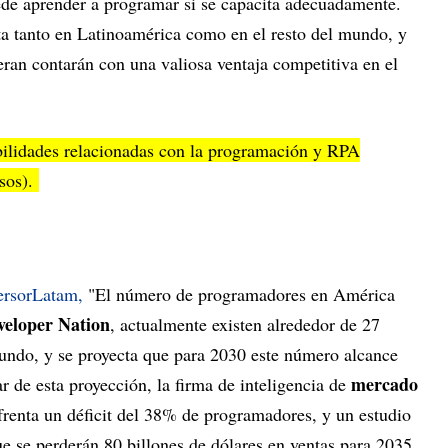
de aprender a programar si se capacita adecuadamente.
ta tanto en Latinoamérica como en el resto del mundo, y
eran contarán con una valiosa ventaja competitiva en el
bilidades relacionadas con la programación y RPA
sos).
ersorLatam,
"El número de programadores en América
veloper Nation
, actualmente existen alrededor de 27
undo, y se proyecta que para 2030 este número alcance
mercado
r de esta proyección, la firma de inteligencia de
renta un déficit del 38% de programadores, y un estudio
e se perderán 80 billones de dólares en ventas para 2035