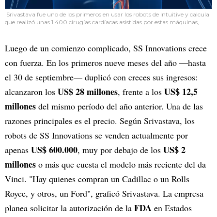
Srivastava fue uno de los primeros en usar los robots de Intuitive y calcula
que realizó unas 1.400 cirugías cardíacas asistidas por estas máquinas,
Luego de un comienzo complicado, SS Innovations crece
con fuerza. En los primeros nueve meses del año —hasta
el 30 de septiembre— duplicó con creces sus ingresos:
US$ 28 millones
US$ 12,5
alcanzaron los
, frente a los
millones
del mismo período del año anterior. Una de las
razones principales es el precio. Según Srivastava, los
robots de SS Innovations se venden actualmente por
US$ 600.000
US$ 2
apenas
, muy por debajo de los
millones
o más que cuesta el modelo más reciente del da
Vinci. "Hay quienes compran un Cadillac o un Rolls
Royce, y otros, un Ford", graficó Srivastava. La empresa
FDA
planea solicitar la autorización de la
en Estados