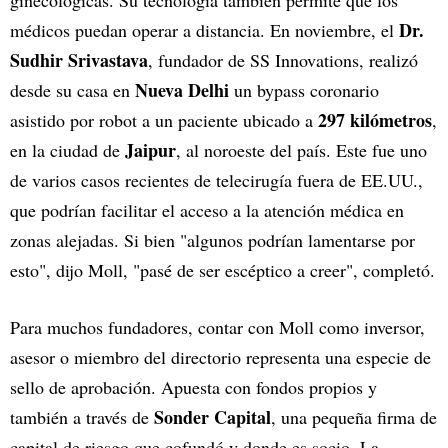
ginecológicas. Su tecnología también permite que los
Dr.
médicos puedan operar a distancia. En noviembre, el
Sudhir Srivastava
, fundador de SS Innovations, realizó
Nueva Delhi
desde su casa en
un bypass coronario
297 kilómetros
asistido por robot a un paciente ubicado a
,
Jaipur
en la ciudad de
, al noroeste del país. Este fue uno
de varios casos recientes de telecirugía fuera de EE.UU.,
que podrían facilitar el acceso a la atención médica en
zonas alejadas. Si bien "algunos podrían lamentarse por
esto", dijo Moll, "pasé de ser escéptico a creer", completó.
Para muchos fundadores, contar con Moll como inversor,
asesor o miembro del directorio representa una especie de
sello de aprobación. Apuesta con fondos propios y
Sonder Capital
también a través de
, una pequeña firma de
capital de riesgo que cofundó y donde es socio. La