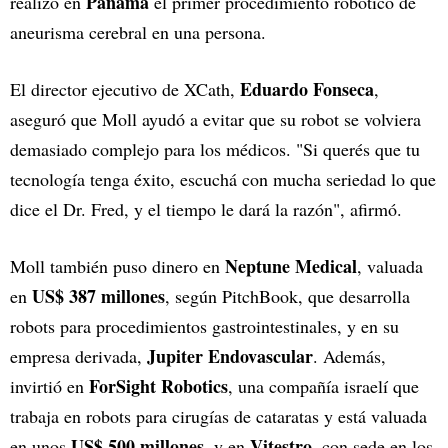
Panamá
realizó en
el primer procedimiento robótico de
aneurisma cerebral en una persona.
Eduardo Fonseca
El director ejecutivo de XCath,
,
aseguró que Moll ayudó a evitar que su robot se volviera
demasiado complejo para los médicos. "Si querés que tu
tecnología tenga éxito, escuchá con mucha seriedad lo que
dice el Dr. Fred, y el tiempo le dará la razón", afirmó.
Neptune Medical
Moll también puso dinero en
, valuada
US$ 387 millones
en
, según PitchBook, que desarrolla
robots para procedimientos gastrointestinales, y en su
Jupiter Endovascular
empresa derivada,
. Además,
ForSight Robotics
invirtió en
, una compañía israelí que
trabaja en robots para cirugías de cataratas y está valuada
US$ 500 millones
Vitestro
en unos
, y en
, con sede en los