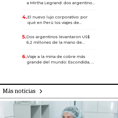
a Mirtha Legrand: dos argentinos
impulsan el negocio del wellness
deportivo y el cuidado corporal
4.
El nuevo lujo corporativo: por
qué en Perú los viajes de
negocios dejan de ser reuniones
para convertirse en experiencias
5.
Dos argentinos levantaron US$
transformadoras
6,2 millones de la mano de
Rauch, Englebienne y Woloski
6.
Viaje a la mina de cobre más
grande del mundo: Escondida, el
gigante chileno que exporta US$
14.000 millones anuales
Más noticias