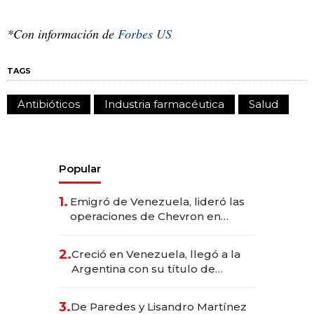
*Con información de
Forbes US
TAGS
Antibióticos
Industria farmacéutica
Salud
Popular
1.
Emigró de Venezuela, lideró las
operaciones de Chevron en
EE.UU. y hoy es la única mujer
CEO en Vaca Muerta
2.
Creció en Venezuela, llegó a la
Argentina con su título de
abogado y construyó un imperio
gastronómico que revoluciona
3.
De Paredes y Lisandro Martínez
las marcas "fast premium"