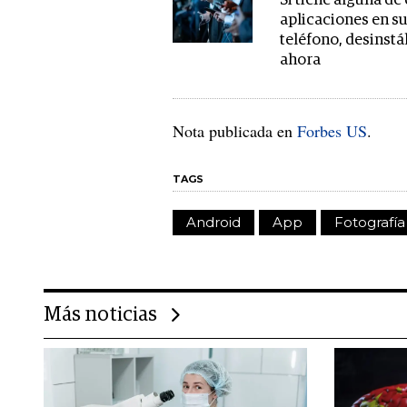
Si tiene alguna de
aplicaciones en s
teléfono, desinstá
ahora
Nota publicada en
Forbes US
.
TAGS
Android
App
Fotografía
Más noticias