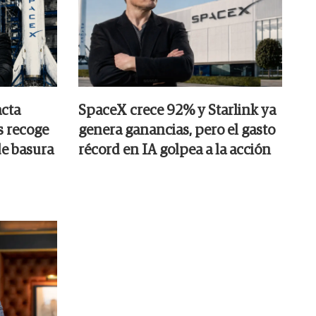
cta
SpaceX crece 92% y Starlink ya
s recoge
genera ganancias, pero el gasto
e basura
récord en IA golpea a la acción