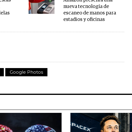
 estas
Amazon presenta una
u
nueva tecnología de
lelas
escaneo de manos para
estadios y oficinas
Google Photos