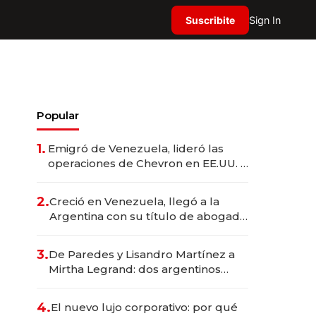
Suscribite
Sign In
Popular
1.
Emigró de Venezuela, lideró las
operaciones de Chevron en EE.UU. y
hoy es la única mujer CEO en Vaca
Muerta
2.
Creció en Venezuela, llegó a la
Argentina con su título de abogado
y construyó un imperio
gastronómico que revoluciona las
3.
De Paredes y Lisandro Martínez a
marcas "fast premium"
Mirtha Legrand: dos argentinos
impulsan el negocio del wellness
deportivo y el cuidado corporal
4.
El nuevo lujo corporativo: por qué