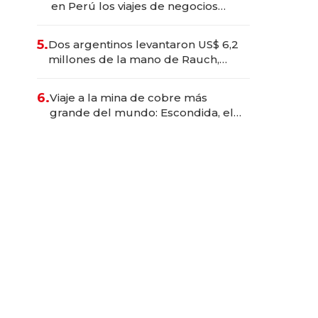
en Perú los viajes de negocios
dejan de ser reuniones para
convertirse en experiencias
5.
Dos argentinos levantaron US$ 6,2
transformadoras
millones de la mano de Rauch,
Englebienne y Woloski
6.
Viaje a la mina de cobre más
grande del mundo: Escondida, el
gigante chileno que exporta US$
14.000 millones anuales