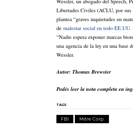
Wessler, un abogado del Speech, P
Libertades Civiles (ACLU, por sus s
plantea “graves inquietudes en mat
de
malestar social en todo EE.UU.
“Nadie espera exponer marcas biomé
una agencia de la ley en una base d
Wessler.
Autor: Thomas Brewster
Podés leer la nota completa en in
TAGS
FBI
Mitre Corp.