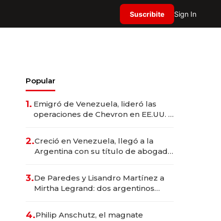
Suscribite
Sign In
Popular
1.
Emigró de Venezuela, lideró las
operaciones de Chevron en EE.UU. y
hoy es la única mujer CEO en Vaca
Muerta
2.
Creció en Venezuela, llegó a la
Argentina con su título de abogado
y construyó un imperio
gastronómico que revoluciona las
3.
De Paredes y Lisandro Martínez a
marcas "fast premium"
Mirtha Legrand: dos argentinos
impulsan el negocio del wellness
deportivo y el cuidado corporal
4.
Philip Anschutz, el magnate