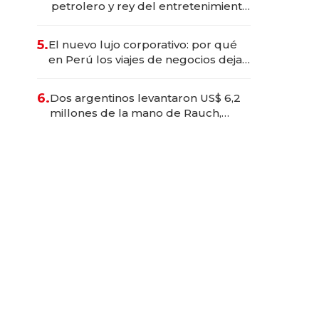
petrolero y rey del entretenimiento
que va por la licitación de
Tecnópolis junto a Fénix
5.
El nuevo lujo corporativo: por qué
en Perú los viajes de negocios dejan
de ser reuniones para convertirse
en experiencias transformadoras
6.
Dos argentinos levantaron US$ 6,2
millones de la mano de Rauch,
Englebienne y Woloski