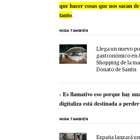
que hacer cosas que nos sacan de 
tanto
.
MIRA TAMBIÉN
Llega un nuevo po
gastronómico en 
Shopping de la m
Donato de Santis
- Es llamativo eso porque hay un
digitaliza está destinada a perder
MIRA TAMBIÉN
España lanzará u