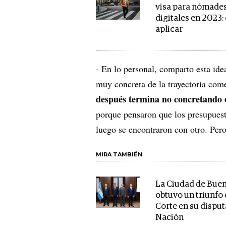
visa para nómade
digitales en 2023
aplicar
- En lo personal, comparto esta id
muy concreta de la trayectoria com
después termina no concretando 
porque pensaron que los presupuest
luego se encontraron con otro. Per
MIRA TAMBIÉN
La Ciudad de Buen
obtuvo un triunfo 
Corte en su dispu
Nación