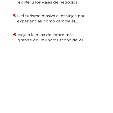
en Perú los viajes de negocios
dejan de ser reuniones para
convertirse en experiencias
5.
Del turismo masivo a los viajes por
transformadoras
experiencias: cómo cambia el
negocio de la asistencia al viajero
6.
Viaje a la mina de cobre más
grande del mundo: Escondida, el
gigante chileno que exporta US$
14.000 millones anuales