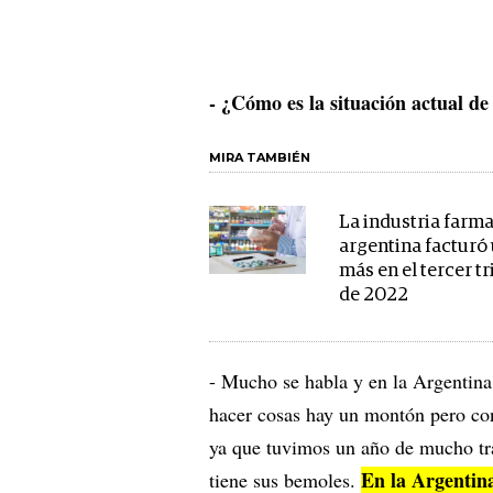
- ¿Cómo es la situación actual de
MIRA TAMBIÉN
La industria farm
argentina facturó
más en el tercer t
de 2022
- Mucho se habla y en la Argentina 
hacer cosas hay un montón pero co
ya que tuvimos un año de mucho tra
En la Argentin
tiene sus bemoles.