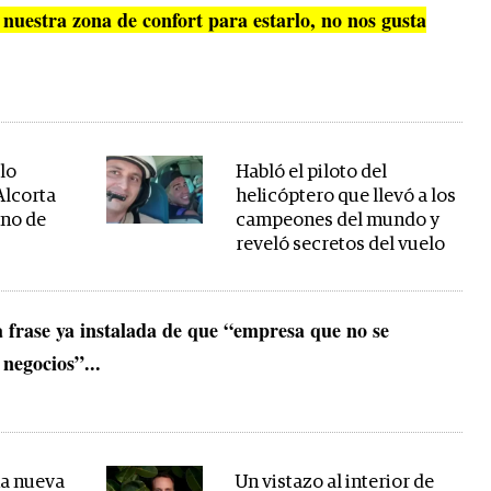
nuestra zona de confort para estarlo, no nos gusta
lo
Habló el piloto del
Alcorta
helicóptero que llevó a los
ano de
campeones del mundo y
reveló secretos del vuelo
a frase ya instalada de que “empresa que no se
 negocios”...
na nueva
Un vistazo al interior de