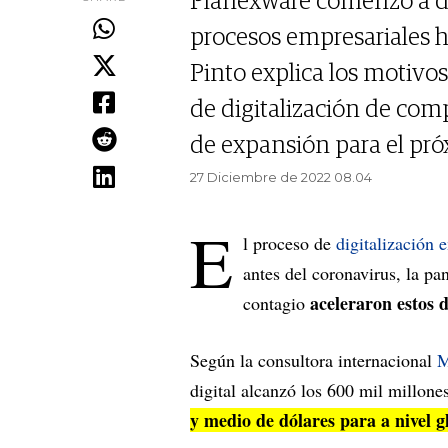
Planexware comenzó a des
procesos empresariales h
Pinto explica los motivos 
de digitalización de com
de expansión para el pró
27 Diciembre de 2022 08.04
E
l proceso de
digitalización 
antes del coronavirus, la pa
aceleraron estos d
contagio
Según la consultora internacional
M
digital alcanzó los 600 mil millon
y medio de dólares para a nivel g