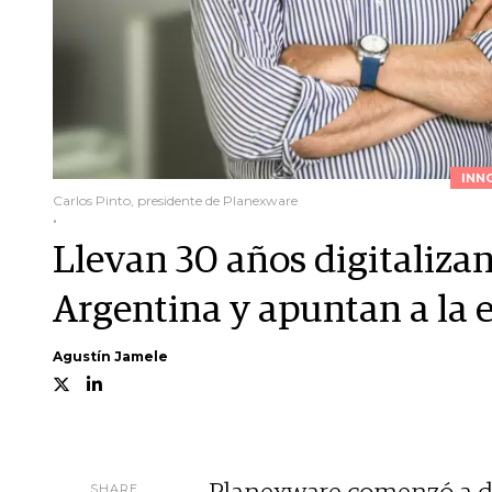
INN
Carlos Pinto, presidente de Planexware
.
Llevan 30 años digitaliza
Argentina y apuntan a la 
Agustín Jamele
SHARE