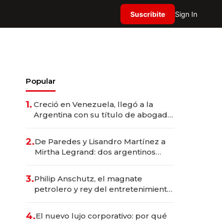
Suscribite
Sign In
Popular
1.
Creció en Venezuela, llegó a la
Argentina con su título de abogado
y construyó un imperio
gastronómico que revoluciona las
2.
De Paredes y Lisandro Martínez a
marcas "fast premium"
Mirtha Legrand: dos argentinos
impulsan el negocio del wellness
deportivo y el cuidado corporal
3.
Philip Anschutz, el magnate
petrolero y rey del entretenimiento
que va por la licitación de
Tecnópolis junto a Fénix
4.
El nuevo lujo corporativo: por qué