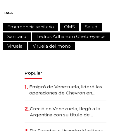
TAGS
Emergencia sanitaria
OMS
Salud
Sanitario
Tedros Adhanom Ghebreyesus
Viruela
Viruela del mono
Popular
1.
Emigró de Venezuela, lideró las
operaciones de Chevron en
EE.UU. y hoy es la única mujer
CEO en Vaca Muerta
2.
Creció en Venezuela, llegó a la
Argentina con su título de
abogado y construyó un imperio
gastronómico que revoluciona
3.
De Paredes y Lisandro Martínez