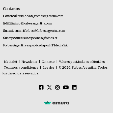
Contactos
Comercial:
publicidad@forbesargentina.com
Editorial:
info@forbesargentina.com
Summit:
summitforbes@forbesargentina.com
Suscripciones:
suscripciones@forbes.ar
Forbes Argentina es publicada por HT Media SA.
MediaKit
|
Newsletter
|
Contacto
|
Valores y estándares editoriales
|
Términos y condiciones
|
Legales
|
© 2026. Forbes Argentina. Todos
los derechos reservados.