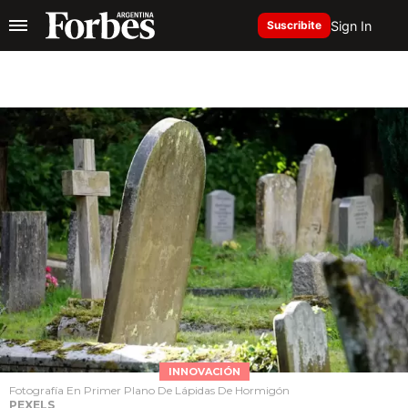
Sign In
Suscribite
INNOVACIÓN
Fotografía En Primer Plano De Lápidas De Hormigón
PEXELS