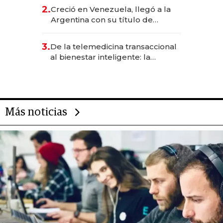
CEO en Vaca Muerta
2.
Creció en Venezuela, llegó a la
Argentina con su título de
abogado y construyó un imperio
gastronómico que revoluciona
3.
De la telemedicina transaccional
las marcas "fast premium"
al bienestar inteligente: la
evolución de doc24 para
transformar a las organizaciones
Más noticias