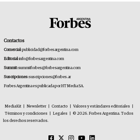
Contactos
Comercial:
publicidad@forbesargentina.com
Editorial:
info@forbesargentina.com
Summit:
summitforbes@forbesargentina.com
Suscripciones:
suscripciones@forbes.ar
Forbes Argentina es publicada por HT Media SA.
MediaKit
|
Newsletter
|
Contacto
|
Valores y estándares editoriales
|
Términos y condiciones
|
Legales
|
© 2026. Forbes Argentina. Todos
los derechos reservados.