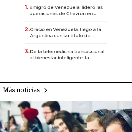
1.
Emigró de Venezuela, lideró las
operaciones de Chevron en
EE.UU. y hoy es la única mujer
CEO en Vaca Muerta
2.
Creció en Venezuela, llegó a la
Argentina con su título de
abogado y construyó un imperio
gastronómico que revoluciona
3.
De la telemedicina transaccional
las marcas "fast premium"
al bienestar inteligente: la
evolución de doc24 para
transformar a las organizaciones
Más noticias