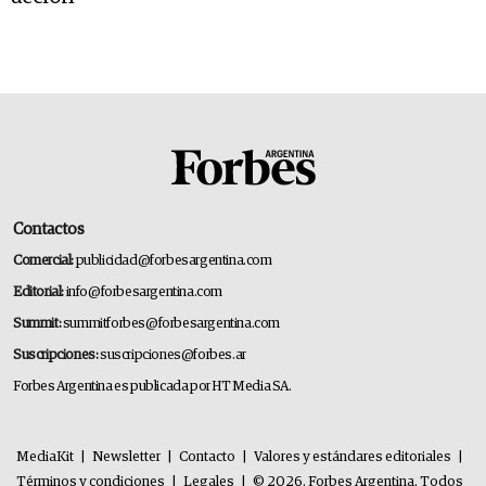
Contactos
Comercial:
publicidad@forbesargentina.com
Editorial:
info@forbesargentina.com
Summit:
summitforbes@forbesargentina.com
Suscripciones:
suscripciones@forbes.ar
Forbes Argentina es publicada por HT Media SA.
MediaKit
|
Newsletter
|
Contacto
|
Valores y estándares editoriales
|
Términos y condiciones
|
Legales
|
© 2026. Forbes Argentina. Todos