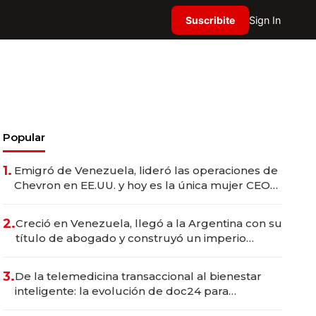
Suscribite
Sign In
Popular
1.
Emigró de Venezuela, lideró las operaciones de
Chevron en EE.UU. y hoy es la única mujer CEO
en Vaca Muerta
2.
Creció en Venezuela, llegó a la Argentina con su
título de abogado y construyó un imperio
gastronómico que revoluciona las marcas "fast
premium"
3.
De la telemedicina transaccional al bienestar
inteligente: la evolución de doc24 para
transformar a las organizaciones