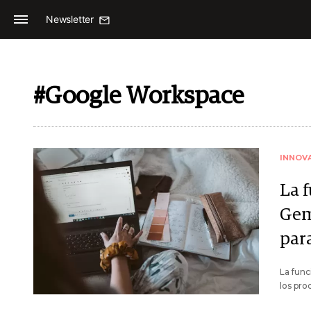
Newsletter
#Google Workspace
INNOV
La 
Gem
par
La func
los pro