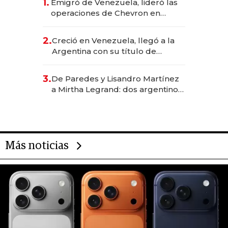
1.
Emigró de Venezuela, lideró las
operaciones de Chevron en
EE.UU. y hoy es la única mujer
CEO en Vaca Muerta
2.
Creció en Venezuela, llegó a la
Argentina con su título de
abogado y construyó un imperio
gastronómico que revoluciona
3.
De Paredes y Lisandro Martínez
las marcas "fast premium"
a Mirtha Legrand: dos argentinos
impulsan el negocio del wellness
deportivo y el cuidado corporal
Más noticias