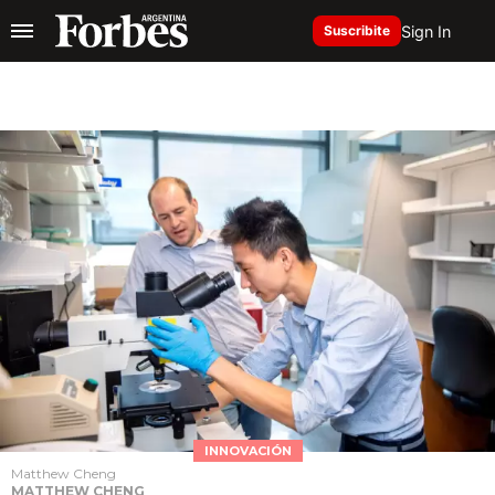
Sign In
Suscribite
INNOVACIÓN
Matthew Cheng
MATTHEW CHENG