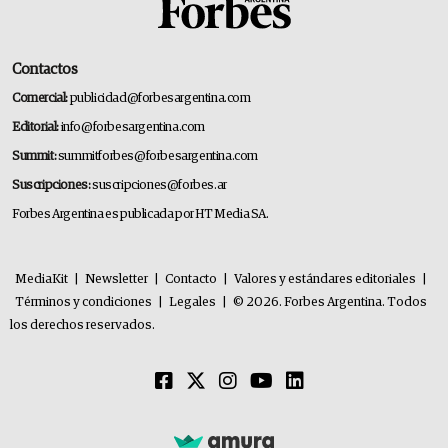
Contactos
Comercial:
publicidad@forbesargentina.com
Editorial:
info@forbesargentina.com
Summit:
summitforbes@forbesargentina.com
Suscripciones:
suscripciones@forbes.ar
Forbes Argentina es publicada por HT Media SA.
MediaKit
|
Newsletter
|
Contacto
|
Valores y estándares editoriales
|
Términos y condiciones
|
Legales
|
© 2026. Forbes Argentina. Todos
los derechos reservados.