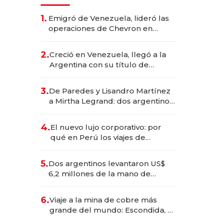
1.
Emigró de Venezuela, lideró las
operaciones de Chevron en
EE.UU. y hoy es la única mujer
CEO en Vaca Muerta
2.
Creció en Venezuela, llegó a la
Argentina con su título de
abogado y construyó un imperio
gastronómico que revoluciona
3.
De Paredes y Lisandro Martínez
las marcas "fast premium"
a Mirtha Legrand: dos argentinos
impulsan el negocio del wellness
deportivo y el cuidado corporal
4.
El nuevo lujo corporativo: por
qué en Perú los viajes de
negocios dejan de ser reuniones
para convertirse en experiencias
5.
Dos argentinos levantaron US$
transformadoras
6,2 millones de la mano de
Rauch, Englebienne y Woloski
6.
Viaje a la mina de cobre más
grande del mundo: Escondida, el