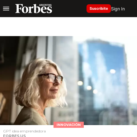
Sign In
Suscribite
INNOVACIÓN
GPT idea emprendedora
FORBES US