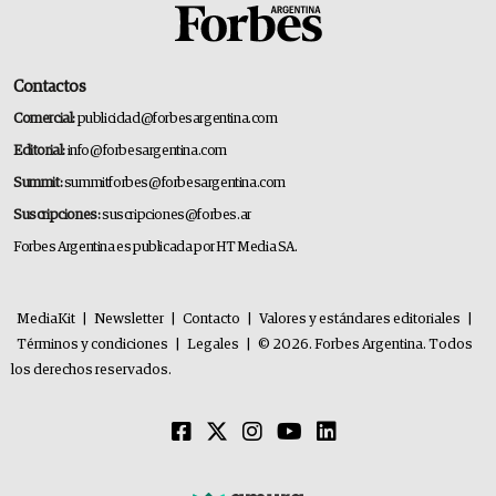
Contactos
Comercial:
publicidad@forbesargentina.com
Editorial:
info@forbesargentina.com
Summit:
summitforbes@forbesargentina.com
Suscripciones:
suscripciones@forbes.ar
Forbes Argentina es publicada por HT Media SA.
MediaKit
|
Newsletter
|
Contacto
|
Valores y estándares editoriales
|
Términos y condiciones
|
Legales
|
© 2026. Forbes Argentina. Todos
los derechos reservados.