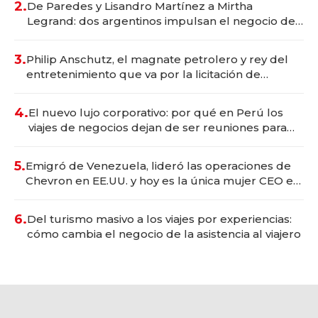
2.
De Paredes y Lisandro Martínez a Mirtha
Legrand: dos argentinos impulsan el negocio del
wellness deportivo y el cuidado corporal
3.
Philip Anschutz, el magnate petrolero y rey del
entretenimiento que va por la licitación de
Tecnópolis junto a Fénix
4.
El nuevo lujo corporativo: por qué en Perú los
viajes de negocios dejan de ser reuniones para
convertirse en experiencias transformadoras
5.
Emigró de Venezuela, lideró las operaciones de
Chevron en EE.UU. y hoy es la única mujer CEO en
Vaca Muerta
6.
Del turismo masivo a los viajes por experiencias:
cómo cambia el negocio de la asistencia al viajero